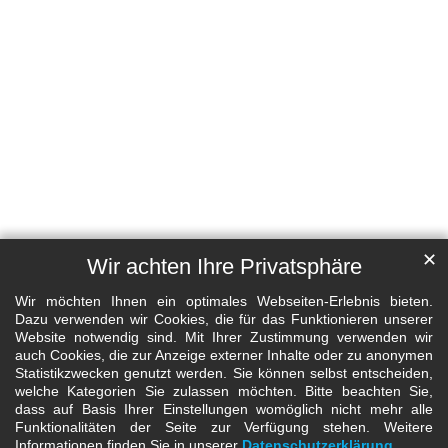
✕
Wir achten Ihre Privatsphäre
Wir möchten Ihnen ein optimales Webseiten-Erlebnis bieten.
Dazu verwenden wir Cookies, die für das Funktionieren unserer
Website notwendig sind. Mit Ihrer Zustimmung verwenden wir
auch Cookies, die zur Anzeige externer Inhalte oder zu anonymen
Statistikzwecken genutzt werden. Sie können selbst entscheiden,
welche Kategorien Sie zulassen möchten. Bitte beachten Sie,
dass auf Basis Ihrer Einstellungen womöglich nicht mehr alle
Funktionalitäten der Seite zur Verfügung stehen. Weitere
Informationen finden Sie in unserer
Datenschutzerklärung
.