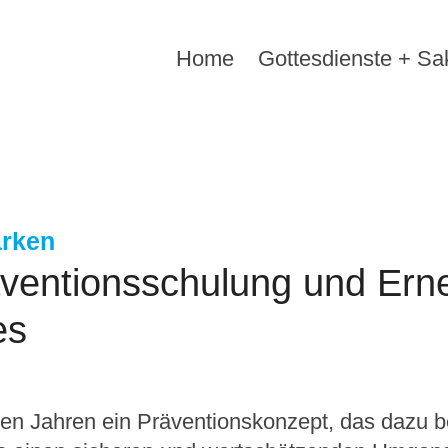
Home
Gottesdienste + S
:
rken
äventionsschulung und Er
es
n Jahren ein Präventionskonzept, das dazu be